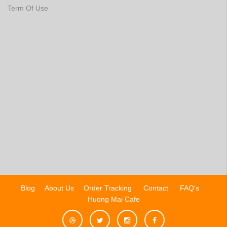
Term Of Use
Blog
About Us
Order Tracking
Contact
FAQ's
Huong Mai Cafe