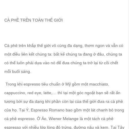
CÀ PHÊ TRÊN TOÀN THẾ GIỚI
Cà phê trên khắp thế giới vô cùng đa dạng, thơm ngon và vẫn có
một điều liên kết chúng ta: bất kể chúng ta đang ở đâu, chúng ta
có thể luôn phải dựa vào nó để đưa chúng ta trở lại từ cõi chết
mỗi buổi sáng.
Trong khi espresso tiêu chuẩn ở Mỹ gồm một macchiato,
cappuccino, red eye, latte,… thì tại một góc ngoặt bạn sẽ rất ấn
tượng bởi sự đa dạng khi phần còn lại của thế giới đưa ra cà phê
của họ. Tại Ý, Espresso Romano bao gồm một lát chanh bỏ trong
cà phê espresso. Ở Áo, Wiener Melange là một tách cà phê
espresso với nhiều lớp lòng đỏ trứng, đường nâu và kem. Tại Tây