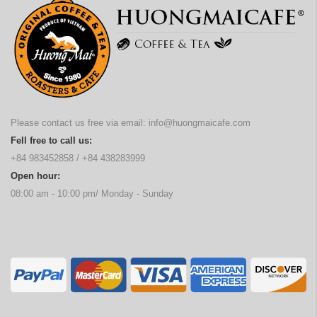
Please contact us free via email:
info@huongmaicafe.com
Fell free to call us:
+84 983452858
/
+84 438283999
Open hour:
08:00 am - 10:00 pm/ Monday - Sunday